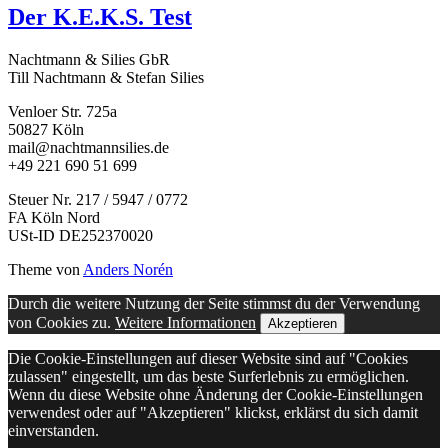
Der K.E.K.S. Test
Nachtmann & Silies GbR
Till Nachtmann & Stefan Silies
Venloer Str. 725a
50827 Köln
mail@nachtmannsilies.de
+49 221 690 51 699
Steuer Nr. 217 / 5947 / 0772
FA Köln Nord
USt-ID DE252370020
Theme von
Anders Norén
Durch die weitere Nutzung der Seite stimmst du der Verwendung
von Cookies zu.
Weitere Informationen
Akzeptieren
Die Cookie-Einstellungen auf dieser Website sind auf "Cookies
zulassen" eingestellt, um das beste Surferlebnis zu ermöglichen.
Wenn du diese Website ohne Änderung der Cookie-Einstellungen
verwendest oder auf "Akzeptieren" klickst, erklärst du sich damit
einverstanden.